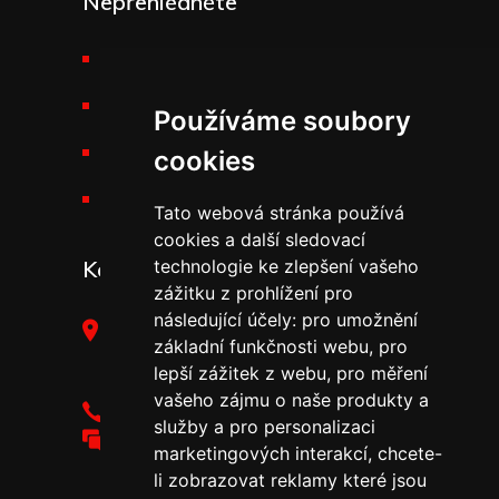
Nepřehlédněte
Požární technika THT
Výšková technika
Používáme soubory
Kariéra v THT
cookies
Novinky v THT
Tato webová stránka používá
cookies a další sledovací
Kontakt
technologie ke zlepšení vašeho
zážitku z prohlížení pro
následující účely:
pro umožnění
THT Polička, s.r.o.,
základní funkčnosti webu
,
pro
Starohradská 316,
lepší zážitek z webu
,
pro měření
572 01 Polička
vašeho zájmu o naše produkty a
+420 461 755 111
služby a pro personalizaci
tht@tht.cz
marketingových interakcí
,
chcete-
li zobrazovat reklamy které jsou