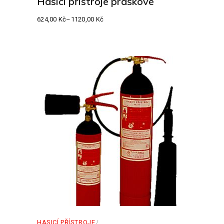
Hasicí přístroje práškové
624,00
Kč
–
1120,00
Kč
Rozpětí
cen:
624,00 Kč
až
1120,00 Kč
HASICÍ PŘÍSTROJE