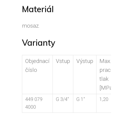
Materiál
mosaz.
Varianty
Objednací
Vstup
Výstup
Max.
H
číslo
pracovní
[k
tlak
[MPa]
449 079
G 3/4“
G 1“
1,20
1,
4000