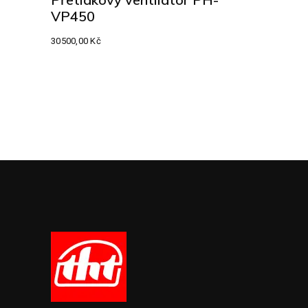
VP450
30500,00
Kč