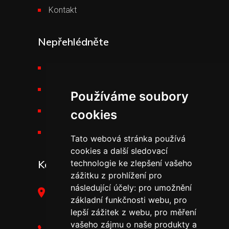
Kontakt
Nepřehlédněte
Požární technika THT
Výšková technika
Používáme soubory
Kariéra v THT
cookies
Novinky v THT
Tato webová stránka používá
cookies a další sledovací
Kontakt
technologie ke zlepšení vašeho
zážitku z prohlížení pro
následující účely:
pro umožnění
THT Polička, s.r.o.,
základní funkčnosti webu
,
pro
Starohradská 316,
lepší zážitek z webu
,
pro měření
572 01 Polička
vašeho zájmu o naše produkty a