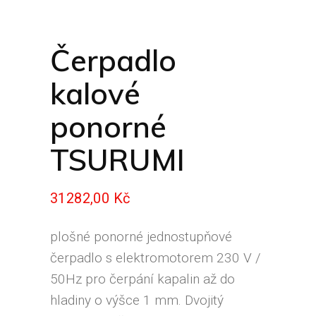
Čerpadlo
kalové
ponorné
TSURUMI
31282,00
Kč
plošné ponorné jednostupňové
čerpadlo s elektromotorem 230 V /
50Hz pro čerpání kapalin až do
hladiny o výšce 1 mm. Dvojitý