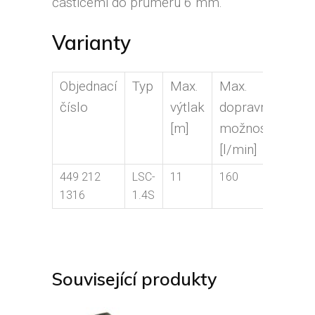
částicemi do průměru 6 mm.
Varianty
Objednací
Typ
Max.
Max.
Výtl
číslo
výtlak
dopravní
hrdl
[m]
možnosti
[mm
[l/min]
449 212
LSC-
11
160
52
1316
1.4S
Související produkty