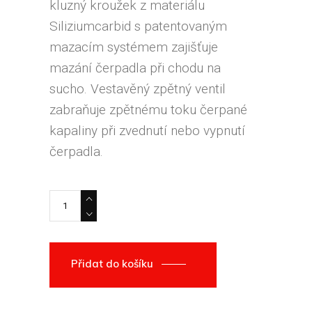
kluzný kroužek z materiálu
Siliziumcarbid s patentovaným
mazacím systémem zajišťuje
mazání čerpadla při chodu na
sucho. Vestavěný zpětný ventil
zabraňuje zpětnému toku čerpané
kapaliny při zvednutí nebo vypnutí
čerpadla.
Čerpadlo kalové ponorné TSURUMI quantity
Přidat do košíku