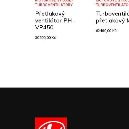
MOTOROVÉ STROJE
MOTOROVÉ STRO
TURBOVENTILÁTORY
TURBOVENTILÁTO
Přetlakový
Turboventil
ventilátor PH-
přetlakový
VP450
62460,00
Kč
30500,00
Kč