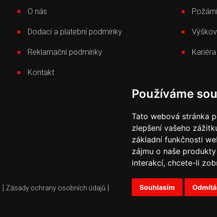
O nás
Požární
Dodací a platební podmínky
Výškov
Reklamační podmínky
Kariéra
Kontakt
Novink
Používáme sou
Tato webová stránka po
zlepšení vašeho zážitku
základní funkčnosti w
zájmu o naše produkty 
interakcí
,
chcete-li zob
Souhlasím
Odmít
|
|
|
.
Zásady ochrany osobních údajů
Právní podmínky