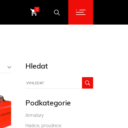
0
Hledat
Hledat
Podkategorie
Armatury
Hadice, proudnice