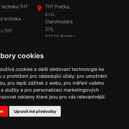
 technika THT
THT Polička,
s.r.o.,
á technika
Starohradská
316,
 v THT
572 01 Polička
+420 461 755
y v THT
111
tht@tht.cz
bory cookies
užívá cookies a další sledovací technologie ke
 z prohlížení pro následující účely:
pro umožnění
ebu
,
pro lepší zážitek z webu
,
pro měření vašeho
a služby a pro personalizaci marketingových
razovat reklamy které jsou pro vás relevantnější
.
ám
Upravit mé předvolby