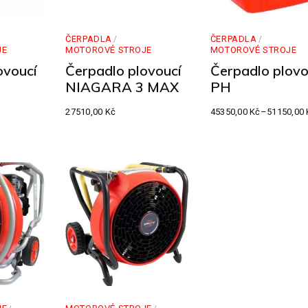
ČERPADLA
ČERPADLA
JE
MOTOROVÉ STROJE
MOTOROVÉ STROJE
ovoucí
Čerpadlo plovoucí
Čerpadlo plovo
NIAGARA 3 MAX
PH
27510,00
Kč
45350,00
Kč
–
51150,00
Rozpětí
cen:
45350,00 Kč
až
51150,00 Kč