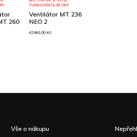
JE
MOTOROVÉ STROJE
RY
TURBOVENTILÁTORY
átor
Ventilátor MT 236
 MT 260
NEO 2
62460,00
Kč
Vše o nákupu
Nepřeh