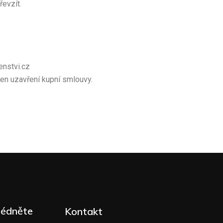
řevzít.
enstvi.cz
den uzavření kupní smlouvy.
lédněte
Kontakt