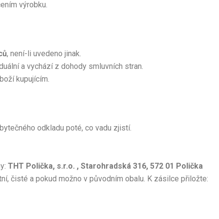
čením výrobku.
ců
, není-li uvedeno jinak.
duální a vychází z dohody smluvních stran.
boží kupujícím.
zbytečného odkladu poté, co vadu zjistí.
ny:
THT Polička, s.r.o. , Starohradská 316, 572 01 Polička
í, čisté a pokud možno v původním obalu. K zásilce přiložte: