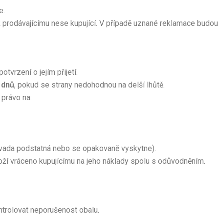
e.
 prodávajícímu nese kupující. V případě uznané reklamace budou
tvrzení o jejím přijetí.
 dnů
, pokud se strany nedohodnou na delší lhůtě.
 právo na:
 vada podstatná nebo se opakovaně vyskytne).
ží vráceno kupujícímu na jeho náklady spolu s odůvodněním.
ontrolovat neporušenost obalu.