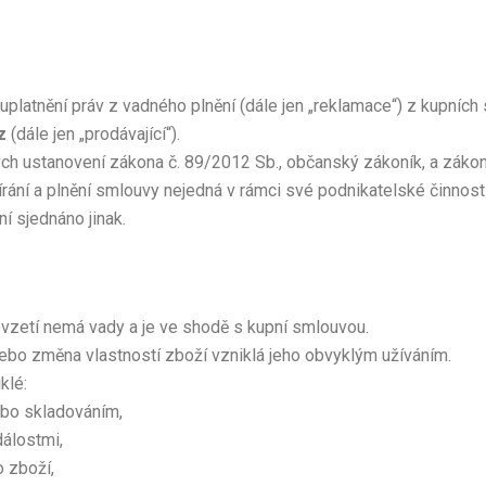
platnění práv z vadného plnění (dále jen „reklamace“) z kupníc
z
(dále jen „prodávající“).
ch ustanovení zákona č. 89/2012 Sb., občanský zákoník, a zákona
vírání a plnění smlouvy nejedná v rámci své podnikatelské činnost
 sjednáno jinak.
řevzetí nemá vady a je ve shodě s kupní smlouvou.
bo změna vlastností zboží vzniklá jeho obvyklým užíváním.
klé:
ebo skladováním,
álostmi,
 zboží,