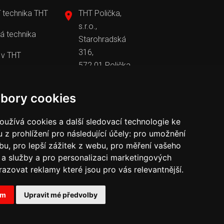
 technika THT
THT Polička,
s.r.o.,
á technika
Starohradská
316,
 v THT
572 01 Polička
+420 461 755
y v THT
111
tht@tht.cz
bory cookies
užívá cookies a další sledovací technologie ke
 z prohlížení pro následující účely:
pro umožnění
ebu
,
pro lepší zážitek z webu
,
pro měření vašeho
a služby a pro personalizaci marketingových
razovat reklamy které jsou pro vás relevantnější
.
ám
Upravit mé předvolby