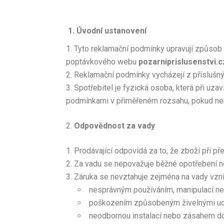
1.
Úvodní ustanovení
Tyto reklamační podmínky upravují způsob u
poptávkového webu
pozarniprislusenstvi.c
Reklamační podmínky vycházejí z příslušný
Spotřebitel je fyzická osoba, která při uza
podmínkami v přiměřeném rozsahu, pokud není
Odpovědnost za vady
Prodávající odpovídá za to, že zboží při p
Za vadu se nepovažuje běžné opotřebení ne
Záruka se nevztahuje zejména na vady vzni
nesprávným používáním, manipulací n
poškozením způsobeným živelnými ud
neodbornou instalací nebo zásahem do