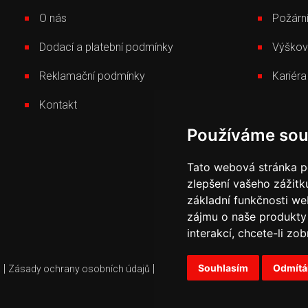
O nás
Požární
Dodací a platební podmínky
Výškov
Reklamační podmínky
Kariéra
Kontakt
Novink
Používáme sou
Tato webová stránka po
zlepšení vašeho zážitku
základní funkčnosti w
zájmu o naše produkty 
interakcí
,
chcete-li zob
|
|
Souhlasím
|
Odmít
.
Zásady ochrany osobních údajů
Právní podmínky