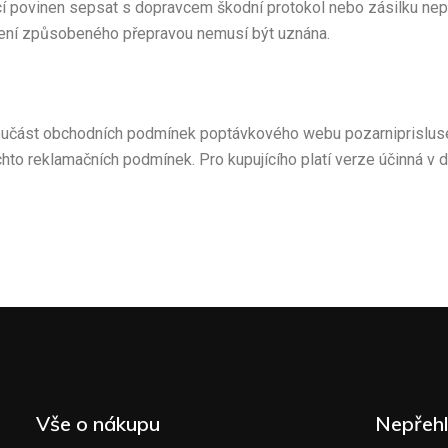
ící povinen sepsat s dopravcem škodní protokol nebo zásilku nep
ní způsobeného přepravou nemusí být uznána.
součást obchodních podmínek poptávkového webu pozarniprislus
chto reklamačních podmínek. Pro kupujícího platí verze účinná v 
Vše o nákupu
Nepřeh