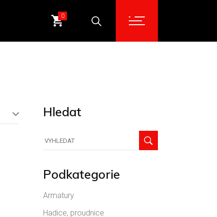
0
Hledat
Hledat
Podkategorie
Armatury
Hadice, proudnice