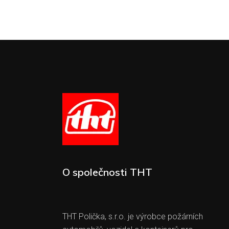
O společnosti THT
THT Polička, s.r.o. je výrobce požárních