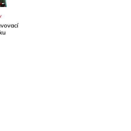
Y
avovací
íku