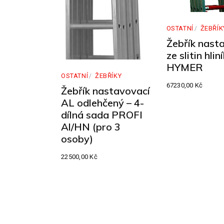
OSTATNÍ
ŽEBŘÍK
Žebřík nast
ze slitin hlin
HYMER
OSTATNÍ
ŽEBŘÍKY
67230,00
Kč
Žebřík nastavovací
AL odlehčený – 4-
dílná sada PROFI
Al/HN (pro 3
osoby)
22500,00
Kč