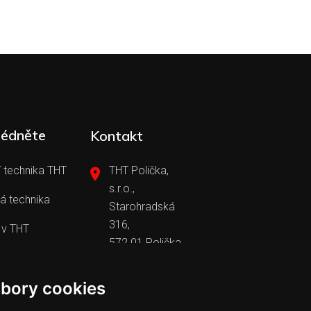
lédněte
Kontakt
 technika THT
THT Polička,
s.r.o.,
á technika
Starohradská
316,
 v THT
572 01 Polička
+420 461 755
y v THT
111
tht@tht.cz
bory cookies