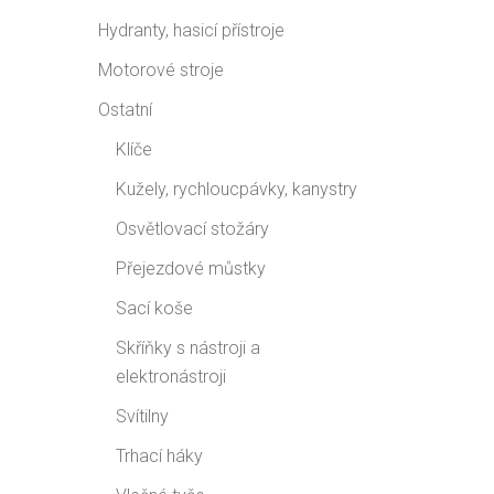
Hydranty, hasicí přístroje
Motorové stroje
Ostatní
Klíče
Kužely, rychloucpávky, kanystry
Osvětlovací stožáry
Přejezdové můstky
Sací koše
Skříňky s nástroji a
elektronástroji
Svítilny
Trhací háky