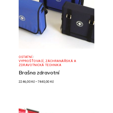
OSTATNÍ
VYPROŠŤOVACÍ, ZÁCHRANÁŘSKÁ A
ZDRAVOTNICKÁ TECHNIKA
Brašna zdravotní
2246,00
Kč
–
7440,00
Kč
Rozpětí
cen:
2246,00 Kč
až
7440,00 Kč