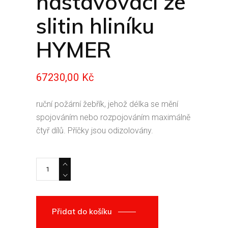
nastavovací ze
slitin hliníku
HYMER
67230,00
Kč
ruční požární žebřík, jehož délka se mění
spojováním nebo rozpojováním maximálně
čtyř dílů. Příčky jsou odizolovány.
Žebřík nastavovací ze slitin hliníku HYMER quantity
Přidat do košíku