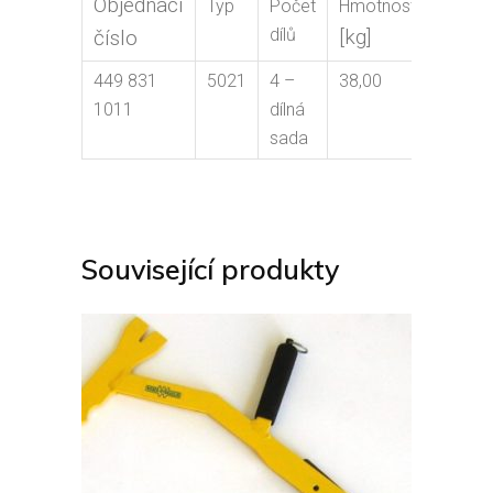
Objednací
Délka
Typ
Počet
Hmotnost
dílů
[kg]
číslo
[mm]
449 831
5021
4 –
38,00
8500
1011
dílná
sada
Související produkty