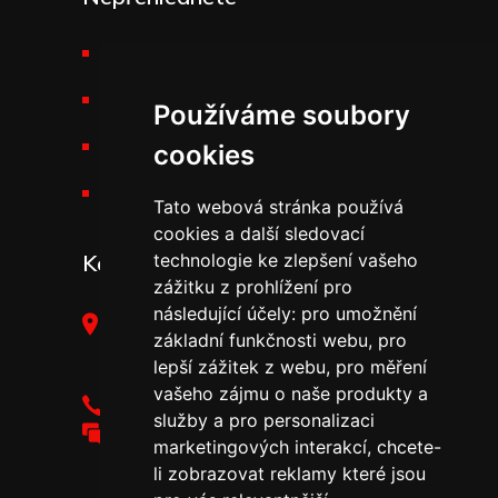
Požární technika THT
Výšková technika
Používáme soubory
Kariéra v THT
cookies
Novinky v THT
Tato webová stránka používá
cookies a další sledovací
technologie ke zlepšení vašeho
Kontakt
zážitku z prohlížení pro
následující účely:
pro umožnění
THT Polička, s.r.o.,
základní funkčnosti webu
,
pro
Starohradská 316,
lepší zážitek z webu
,
pro měření
572 01 Polička
vašeho zájmu o naše produkty a
+420 461 755 111
služby a pro personalizaci
tht@tht.cz
marketingových interakcí
,
chcete-
li zobrazovat reklamy které jsou