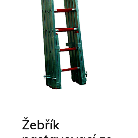
Žebřík