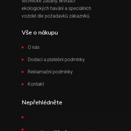
technické zásahy, likvidaci
ekologických havárií a speciálních
vozidel dle požadavků zákazníků.
Vše o nákupu
O nás
Dodací a platební podmínky
Reklamační podmínky
Kontakt
Nepřehlédněte
Požární technika THT
Výšková technika