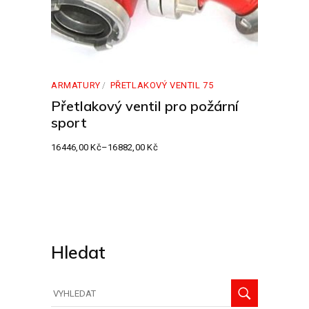
ARMATURY
PŘETLAKOVÝ VENTIL 75
Přetlakový ventil pro požární
sport
16446,00
Kč
–
16882,00
Kč
Rozpětí
cen:
16446,00 Kč
až
16882,00 Kč
Hledat
Hledat