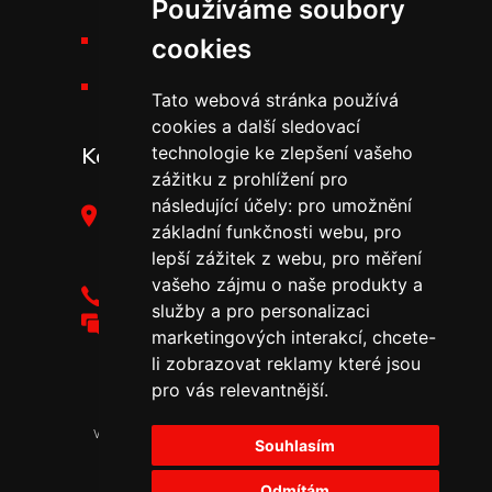
Používáme soubory
Kariéra v THT
cookies
Novinky v THT
Tato webová stránka používá
cookies a další sledovací
Kontakt
technologie ke zlepšení vašeho
zážitku z prohlížení pro
následující účely:
pro umožnění
THT Polička, s.r.o.,
základní funkčnosti webu
,
pro
Starohradská 316,
lepší zážitek z webu
,
pro měření
572 01 Polička
vašeho zájmu o naše produkty a
+420 461 755 111
služby a pro personalizaci
tht@tht.cz
marketingových interakcí
,
chcete-
li zobrazovat reklamy které jsou
pro vás relevantnější
.
2024 Všechny práva
vyhrazena © THT Polička,
Souhlasím
|
s.r.o.
Zásady ochrany
|
osobních údajů
Právní
Odmítám