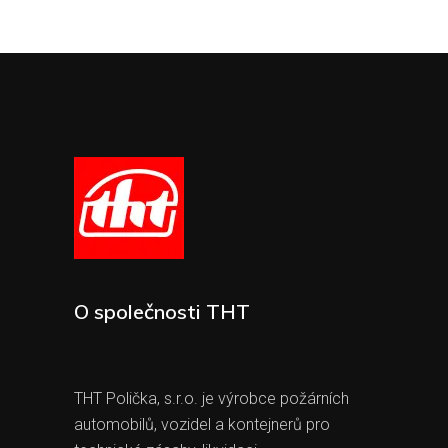
O společnosti THT
THT Polička, s.r.o. je výrobce požárních
automobilů, vozidel a kontejnerů pro