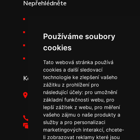
Nepřehlédněte
Požární technika THT
Výšková technika
Používáme soubory
Kariéra v THT
cookies
Novinky v THT
Tato webová stránka používá
cookies a další sledovací
Kontakt
technologie ke zlepšení vašeho
zážitku z prohlížení pro
následující účely:
pro umožnění
THT Polička, s.r.o.,
základní funkčnosti webu
,
pro
Starohradská 316,
lepší zážitek z webu
,
pro měření
572 01 Polička
vašeho zájmu o naše produkty a
+420 461 755 111
služby a pro personalizaci
tht@tht.cz
marketingových interakcí
,
chcete-
li zobrazovat reklamy které jsou