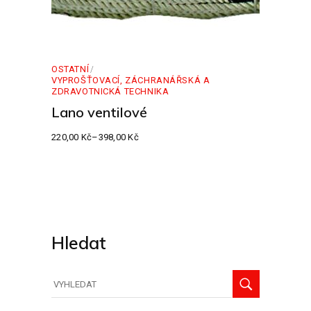
OSTATNÍ
VYPROŠŤOVACÍ, ZÁCHRANÁŘSKÁ A
ZDRAVOTNICKÁ TECHNIKA
Lano ventilové
220,00
Kč
–
398,00
Kč
Rozpětí
cen:
220,00 Kč
až
398,00 Kč
Hledat
Hledat