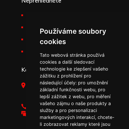
Nepřehlédněte
Požární technika THT
Výšková technika
Používáme soubory
Kariéra v THT
cookies
Novinky v THT
Tato webová stránka používá
cookies a další sledovací
Kontakt
technologie ke zlepšení vašeho
zážitku z prohlížení pro
následující účely:
pro umožnění
THT Polička, s.r.o.,
základní funkčnosti webu
,
pro
Starohradská 316,
lepší zážitek z webu
,
pro měření
572 01 Polička
vašeho zájmu o naše produkty a
+420 461 755 111
služby a pro personalizaci
tht@tht.cz
marketingových interakcí
,
chcete-
li zobrazovat reklamy které jsou