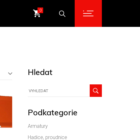
0
Hledat
Hledat
Podkategorie
Armatury
Hadice, proudnice