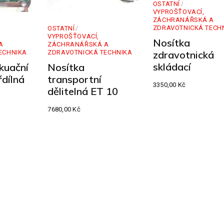
OSTATNÍ
VYPROŠŤOVACÍ,
ZÁCHRANÁŘSKÁ A
ZDRAVOTNICKÁ TECH
OSTATNÍ
VYPROŠŤOVACÍ,
Nosítka
A
ZÁCHRANÁŘSKÁ A
ECHNIKA
ZDRAVOTNICKÁ TECHNIKA
zdravotnická
skládací
kuační
Nosítka
řdílná
transportní
3350,00
Kč
dělitelná ET 10
7680,00
Kč