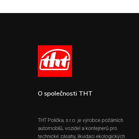
O společnosti THT
THT Polička, s.r.o. je výrobce požárních
automobilů, vozidel a kontejnerů pro
technické zásahy, likvidaci ekologických