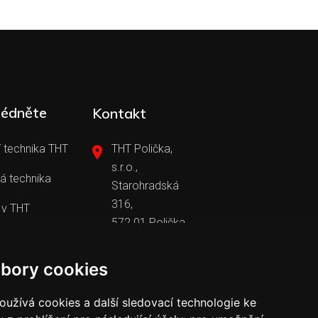
lédněte
Kontakt
 technika THT
THT Polička,
s.r.o.,
á technika
Starohradská
316,
 v THT
572 01 Polička
+420 461 755
y v THT
111
tht@tht.cz
bory cookies
užívá cookies a další sledovací technologie ke