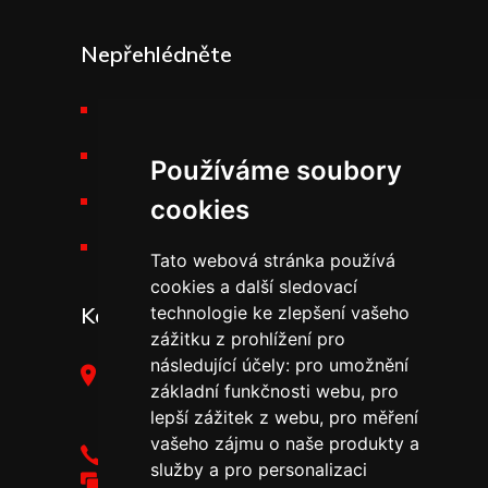
Nepřehlédněte
Požární technika THT
Výšková technika
Používáme soubory
Kariéra v THT
cookies
Novinky v THT
Tato webová stránka používá
cookies a další sledovací
Kontakt
technologie ke zlepšení vašeho
zážitku z prohlížení pro
následující účely:
pro umožnění
THT Polička, s.r.o.,
základní funkčnosti webu
,
pro
Starohradská 316,
lepší zážitek z webu
,
pro měření
572 01 Polička
vašeho zájmu o naše produkty a
+420 461 755 111
služby a pro personalizaci
tht@tht.cz