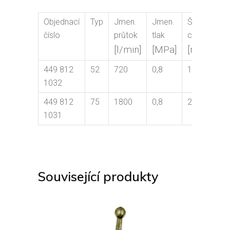
Objednací
Typ
Jmen.
Jmen.
Šířka
Vý
číslo
průtok
tlak
clony
clo
[l/min]
[MPa]
[m]
[m
449 812
52
720
0,8
18
8
1032
449 812
75
1800
0,8
23
9
1031
Související produkty