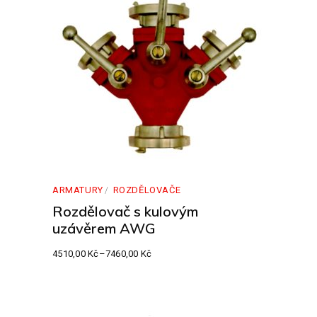
ARMATURY
ROZDĚLOVAČE
Rozdělovač s kulovým
uzávěrem AWG
4510,00
Kč
–
7460,00
Kč
Rozpětí
cen:
4510,00 Kč
až
7460,00 Kč