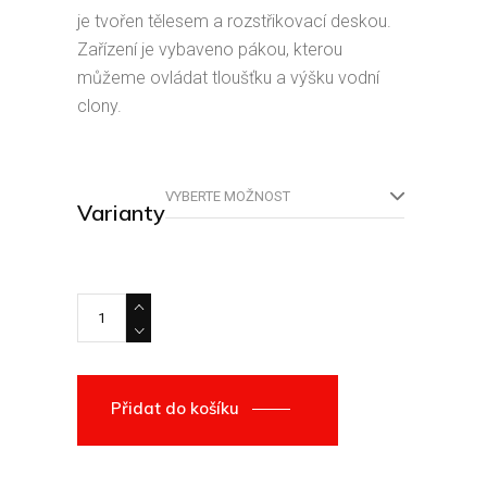
1691,00 Kč
je tvořen tělesem a rozstřikovací deskou.
až
Zařízení je vybaveno pákou, kterou
1820,00 Kč
můžeme ovládat tloušťku a výšku vodní
clony.
VYBERTE MOŽNOST
Varianty
Vodní štít quantity
Přidat do košíku