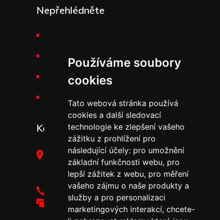
Nepřehlédněte
Požární technika THT
Výšková technika
Používáme soubory
Kariéra v THT
cookies
Novinky v THT
Tato webová stránka používá
cookies a další sledovací
Kontakt
technologie ke zlepšení vašeho
zážitku z prohlížení pro
následující účely:
pro umožnění
THT Polička, s.r.o.,
základní funkčnosti webu
,
pro
Starohradská 316,
lepší zážitek z webu
,
pro měření
572 01 Polička
vašeho zájmu o naše produkty a
+420 461 755 111
služby a pro personalizaci
tht@tht.cz
marketingových interakcí
,
chcete-