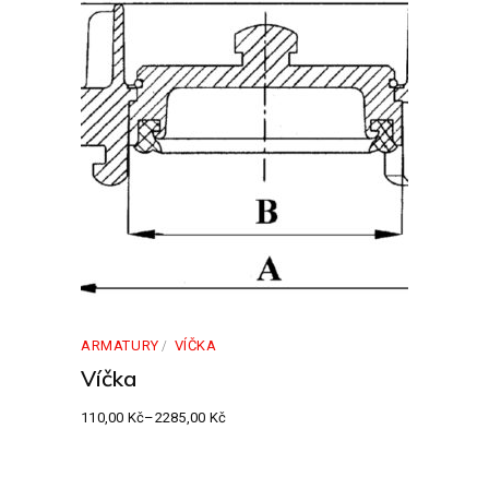
ARMATURY
VÍČKA
Víčka
110,00
Kč
–
2285,00
Kč
Rozpětí
cen:
110,00 Kč
až
2285,00 Kč