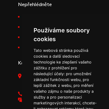
Nepřehlédněte
Požární technika THT
Výšková technika
Používáme soubory
Kariéra v THT
cookies
Novinky v THT
Tato webová stránka používá
cookies a další sledovací
technologie ke zlepšení vašeho
Kontakt
zážitku z prohlížení pro
následující účely:
pro umožnění
THT Polička, s.r.o.,
základní funkčnosti webu
,
pro
Starohradská 316,
lepší zážitek z webu
,
pro měření
572 01 Polička
vašeho zájmu o naše produkty a
+420 461 755 111
služby a pro personalizaci
tht@tht.cz
marketingových interakcí
,
chcete-
li zobrazovat reklamy které jsou