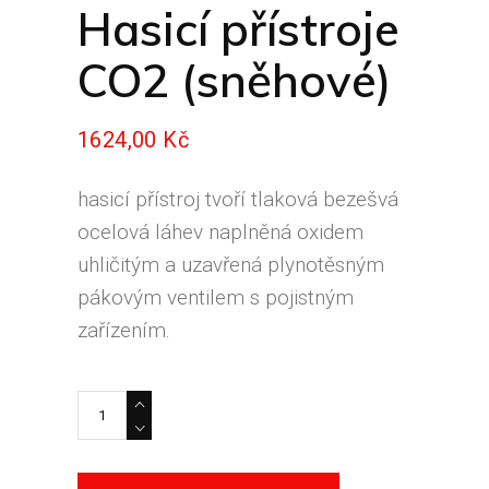
Hasicí přístroje
CO2 (sněhové)
1624,00
Kč
hasicí přístroj tvoří tlaková bezešvá
ocelová láhev naplněná oxidem
uhličitým a uzavřená plynotěsným
pákovým ventilem s pojistným
zařízením.
Hasicí přístroje CO2 (sněhové) quantity