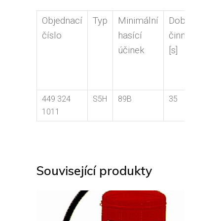
Objednací
Typ
Minimální
Doba
Hm
číslo
hasící
činnosti
ná
účinek
[s]
[k
449 324
S5H
89B
35
5
1011
Související produkty