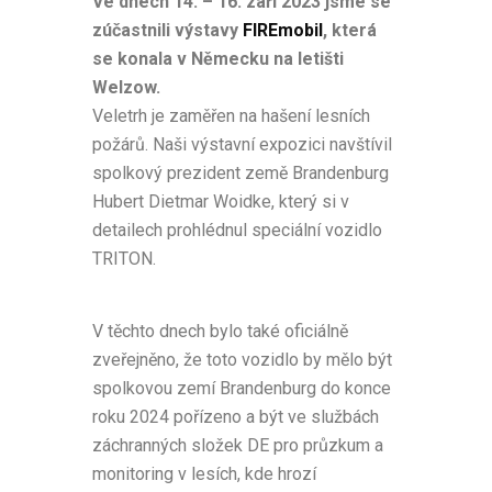
Ve dnech 14. – 16. září 2023 jsme se
zúčastnili výstavy
FIREmobil
, která
se konala v Německu na letišti
Welzow.
Veletrh je zaměřen na hašení lesních
požárů. Naši výstavní expozici navštívil
spolkový prezident země Brandenburg
Hubert Dietmar Woidke, který si v
detailech prohlédnul speciální vozidlo
TRITON.
V těchto dnech bylo také oficiálně
zveřejněno, že toto vozidlo by mělo být
spolkovou zemí Brandenburg do konce
roku 2024 pořízeno a být ve službách
záchranných složek DE pro průzkum a
monitoring v lesích, kde hrozí