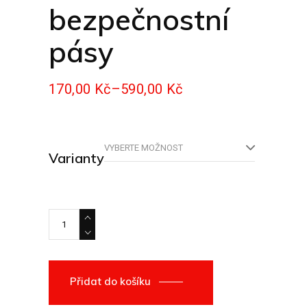
bezpečnostní
pásy
170,00
Kč
–
590,00
Kč
Rozpětí
cen:
170,00 Kč
až
590,00 Kč
VYBERTE MOŽNOST
Varianty
Nůž na bezpečnostní pásy quantity
Přidat do košíku