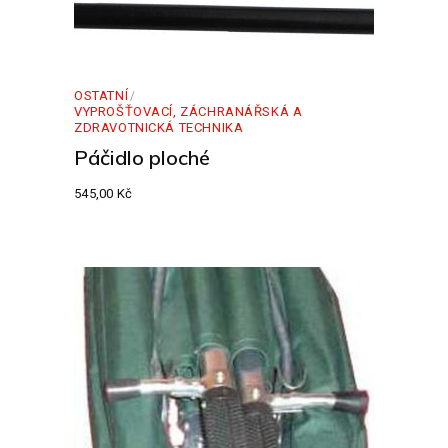
OSTATNÍ
VYPROŠŤOVACÍ, ZÁCHRANÁŘSKÁ A
ZDRAVOTNICKÁ TECHNIKA
Páčidlo ploché
545,00
Kč