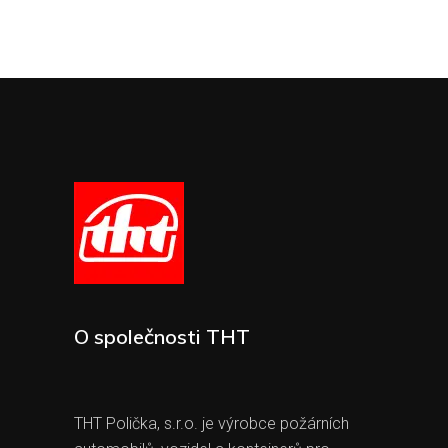
O společnosti THT
THT Polička, s.r.o. je výrobce požárních