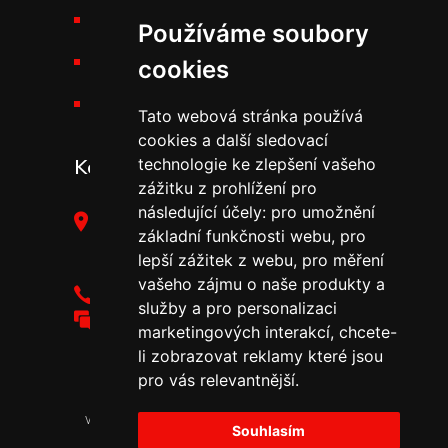
Výšková technika
Používáme soubory
Kariéra v THT
cookies
Novinky v THT
Tato webová stránka používá
cookies a další sledovací
technologie ke zlepšení vašeho
Kontakt
zážitku z prohlížení pro
následující účely:
pro umožnění
THT Polička, s.r.o.,
základní funkčnosti webu
,
pro
Starohradská 316,
lepší zážitek z webu
,
pro měření
572 01 Polička
vašeho zájmu o naše produkty a
+420 461 755 111
služby a pro personalizaci
tht@tht.cz
marketingových interakcí
,
chcete-
li zobrazovat reklamy které jsou
pro vás relevantnější
.
2024 Všechny práva
vyhrazena © THT Polička,
Souhlasím
|
s.r.o.
Zásady ochrany