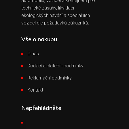
automobilů, vozidel a kontejnerů pro
technické zásahy, likvidaci
ekologických havárií a speciálních
vozidel dle požadavků zákazníků.
Vše o nákupu
O nás
Dodací a platební podmínky
Reklamační podmínky
Kontakt
Nepřehlédněte
Požární technika THT