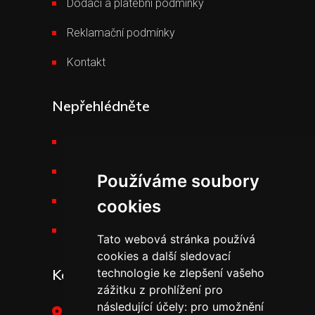
Dodací a platební podmínky
Reklamační podmínky
Kontakt
Nepřehlédněte
Požární technika THT
Výšková technika
Používáme soubory
Kariéra v THT
cookies
Novinky v THT
Tato webová stránka používá
cookies a další sledovací
technologie ke zlepšení vašeho
Kontakt
zážitku z prohlížení pro
následující účely:
pro umožnění
THT Polička, s.r.o.,