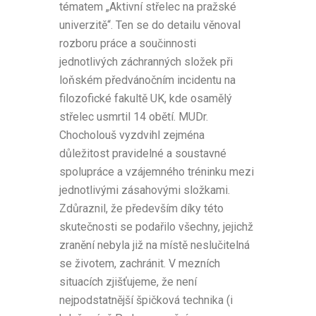
tématem „Aktivní střelec na pražské
univerzitě“. Ten se do detailu věnoval
rozboru práce a součinnosti
jednotlivých záchranných složek při
loňském předvánočním incidentu na
filozofické fakultě UK, kde osamělý
střelec usmrtil 14 obětí. MUDr.
Chocholouš vyzdvihl zejména
důležitost pravidelné a soustavné
spolupráce a vzájemného tréninku mezi
jednotlivými zásahovými složkami.
Zdůraznil, že především díky této
skutečnosti se podařilo všechny, jejichž
zranění nebyla již na místě neslučitelná
se životem, zachránit. V mezních
situacích zjišťujeme, že není
nejpodstatnější špičková technika (i