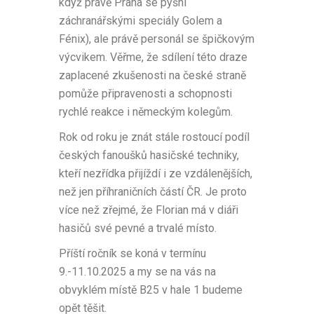
když právě Praha se pyšní
záchranářskými speciály Golem a
Fénix), ale právě personál se špičkovým
výcvikem. Věřme, že sdílení této draze
zaplacené zkušenosti na české straně
pomůže připravenosti a schopnosti
rychlé reakce i německým kolegům.
Rok od roku je znát stále rostoucí podíl
českých fanoušků hasičské techniky,
kteří nezřídka přijíždí i ze vzdálenějších,
než jen příhraničních částí ČR. Je proto
více než zřejmé, že Florian má v diáři
hasičů své pevné a trvalé místo.
Příští ročník se koná v termínu
9.-11.10.2025 a my se na vás na
obvyklém místě B25 v hale 1 budeme
opět těšit.