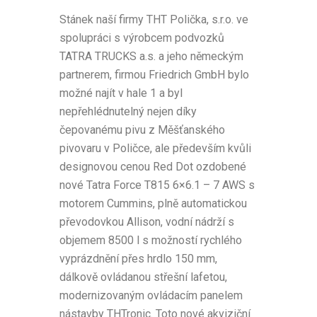
Stánek naší firmy THT Polička, s.r.o. ve
spolupráci s výrobcem podvozků
TATRA TRUCKS a.s. a jeho německým
partnerem, firmou Friedrich GmbH bylo
možné najít v hale 1 a byl
nepřehlédnutelný nejen díky
čepovanému pivu z Měšťanského
pivovaru v Poličce, ale především kvůli
designovou cenou Red Dot ozdobené
nové Tatra Force T815 6×6.1 – 7 AWS s
motorem Cummins, plně automatickou
převodovkou Allison, vodní nádrží s
objemem 8500 l s možností rychlého
vyprázdnění přes hrdlo 150 mm,
dálkově ovládanou střešní lafetou,
modernizovaným ovládacím panelem
nástavby THTronic. Toto nové akviziční